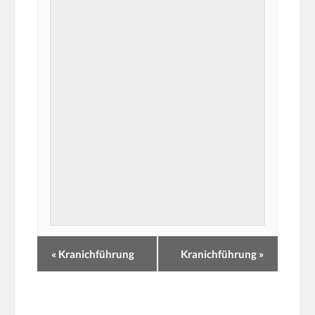
«
Kranichführung
Kranichführung
»