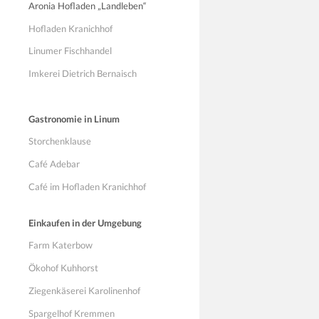
Aronia Hofladen „Landleben“
Hofladen Kranichhof
Linumer Fischhandel
Imkerei Dietrich Bernaisch
Gastronomie in Linum
Storchenklause
Café Adebar
Café im Hofladen Kranichhof
Einkaufen in der Umgebung
Farm Katerbow
Ökohof Kuhhorst
Ziegenkäserei Karolinenhof
Spargelhof Kremmen