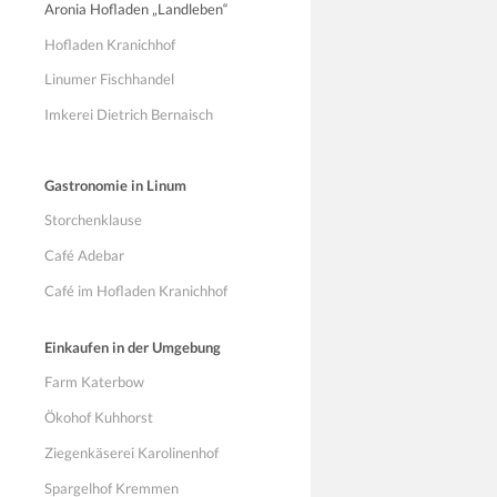
Aronia Hofladen „Landleben“
Hofladen Kranichhof
Linumer Fischhandel
Imkerei Dietrich Bernaisch
Gastronomie in Linum
Storchenklause
Café Adebar
Café im Hofladen Kranichhof
Einkaufen in der Umgebung
Farm Katerbow
Ökohof Kuhhorst
Ziegenkäserei Karolinenhof
Spargelhof Kremmen