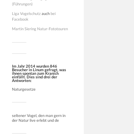
(Führungen)
Liga Vogelschutz
auch
bei
Facebook
Martin Siering Natur-Fototouren
Im Jahr 2014 wurden 846
Besucher in Linum gefragt, was
ihnen spontan zum Kranich
einfällt. Dies sind drei der
Antworten:
Naturgesetze
seltener Vogel, den man gern in
der Natur live erlebt und de